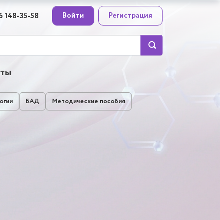
Войти
Регистрация
6 148-35-58
кты
огии
БАД
Методические пособия