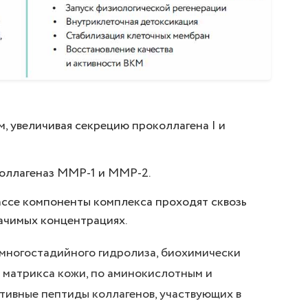
 увеличивая секрецию проколлагена I и
коллагеназ ММР-1 и ММР-2.
ассе компоненты комплекса проходят сквозь
ачимых концентрациях.
многостадийного гидролиза, биохимически
 матрикса кожи, по аминокислотным и
ивные пептиды коллагенов, участвующих в