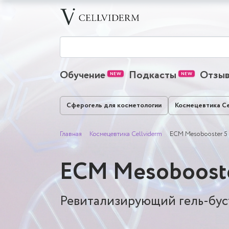
Обучение
Подкасты
Отзы
Сферогель для косметологии
Космецевтика Ce
Главная
Космецевтика Cellviderm
ECM Mesobooster 5
ECM Mesobooste
Ревитализирующий гель-бус