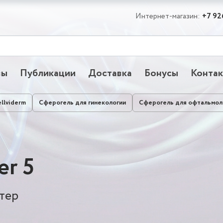
Интернет-магазин:
+7 92
вы
Публикации
Доставка
Бонусы
Конта
llviderm
Сферогель для гинекологии
Сферогель для офтальмол
r 5
тер