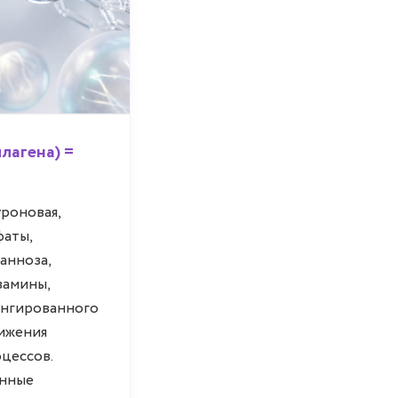
лагена) =
уроновая,
фаты,
анноза,
замины,
онгированного
нижения
цессов.
анные