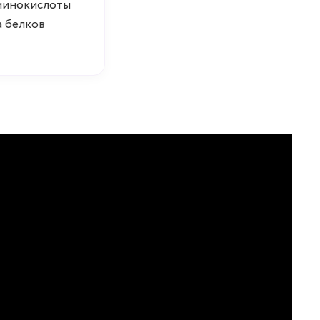
аминокислоты
а белков