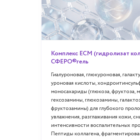
Комплекс ECM (гидролизат кол
СФЕРО®гель
Гиалуроновая, глюкуроновая, галакт
уроновая кислоты, хондроитинсуль
моносахариды (глюкоза, фруктоза, м
гексозамины, глюкозамины, галакто
фруктозамины) для глубокого прол
увлажнения, разглаживания кожи, с
интенсивности воспалительных про
Пептиды коллагена, фрагментиров