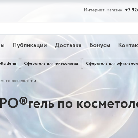
Интернет-магазин:
+7 92
вы
Публикации
Доставка
Бонусы
Конта
llviderm
Сферогель для гинекологии
Сферогель для офтальмол
ль по косметологии
РО®гель по косметол