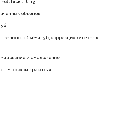
ll face lifting
раченных объемов
губ
твенного объёма губ, коррекция кисетных
Армирование и омоложение
отым точкам красоты»