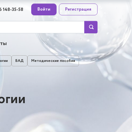
Войти
Регистрация
6 148-35-58
кты
огии
БАД
Методические пособия
огии