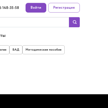
Войти
Регистрация
6 148-35-58
кты
огии
БАД
Методические пособия